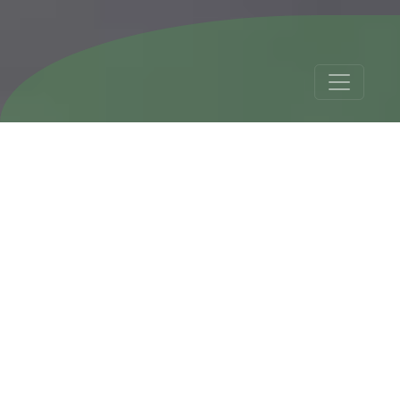
Argentinien
Patagonien Iguazu
12 Tage
Tour Details