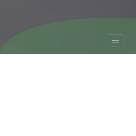
13-dniowa
wycieczka do
Argentyny
Tour Details