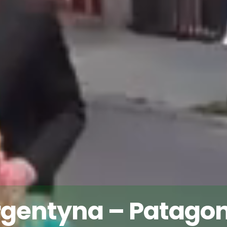
rgentyna – Patagon