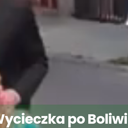
ycieczka po Boliwii